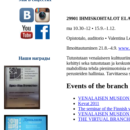
29901 IHMISKOHTALOT EL
ma 10.30–12 • 15.9.–1.12.
Opistotalo, auditorio • Valentina L
Ilmoittautuminen 21.8.–4.9.
www.t
Tutustutaan venalaiseen kulttuuriin
Наши награды
kehittyi seka tutustutaan ja keskust
mahdollista tehda pienimuotoisia esi
perusteiden hallintaa. Tarvit­taess
Events of the branch
VENALAISEN MUSEON 
Kevat 2011
The seminar of the Finnish 
VENALAISEN MUSEON 
THE VIRTUAL BRANCH 