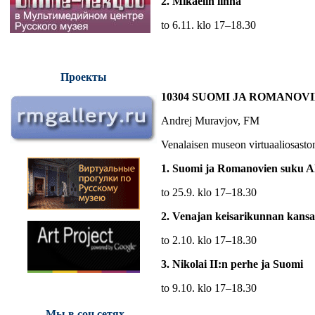
2. Mikaelin linna
to 6.11. klo 17–18.30
Проекты
10304 SUOMI JA ROMANOV
Andrej Muravjov, FM
Venalaisen museon virtuaaliosaston
1. Suomi ja Romanovien suku Ale
to 25.9. klo 17–18.30
2. Venajan keisarikunnan kansal
to 2.10. klo 17–18.30
3. Nikolai II:n perhe ja Suomi
to 9.10. klo 17–18.30
Мы в соц.сетях