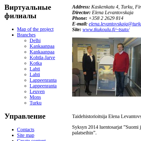
Виртуальные
Address:
Kaskenkatu 4, Turku, Fi
Director:
Elena Levantovskaja
филиалы
Phone:
+358 2 2629 814
E-mail:
elena.levantovskaja@turku
Map of the project
Site:
www.tkukoulu.fi/~tsuto/
Branches
Delhi
Kankaanpaa
Kankaanpaa
Kohtla-Jarve
Kotka
Lahti
Lahti
Lappeenranta
Lappeenranta
Leuven
Mons
Turku
Управление
Taidehistorioitsija Elena Levanto
Syksyn 2014 luentosarjat ”Suomi ja
Contacts
palatseihin”.
Site map
Create content