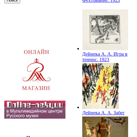
Фехтование. 1923
Дейнека А. А. Игра в
теннис. 1923
Дейнека А. А. Забег
по бульвару. 1929–
1930 (?)