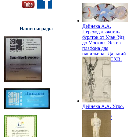
Дейнека А.А.
Наши награды
Переход лыжниц-
буряток от Улан-Удэ
до Москвы. Эскиз
плафона для
павильона "Дальний
Восток" на ВСХВ.
1939
Дейнека А.А. Утро.
Набросок для
мозаики. 1947