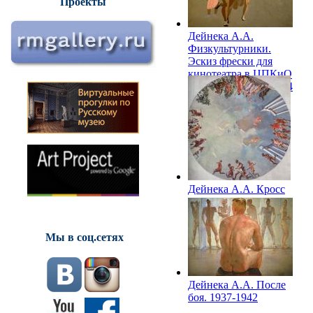
Проекты
Дейнека А.А.
Физкультурники.
Эскиз фрески для
кинотеатра в ЦПКиО
им. М. Горького. 1934
Дейнека А.А. Кросс
красноармейцев.
Эскиз росписи
плафона для здания
Мы в соц.сетях
Центрального театра
Красной Армии.
Москва.1937
Дейнека А.А. После
боя. 1937-1942