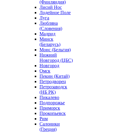
(Финляндия)
Лисий Нос
Лодейное Поле
Луга
Любляна
(Словения)
Мадрид
Минск
(Беларусь)
Монс (Бельгия)
Нижний
Новгород (ЦБС)
Новгород
Омск
Пекин (Китай)
Петродворец
Петрозаводск
(НБ РК)
Пикалево
Подпорожье
Приморск
Прокопьевск
Рим
Салоники
(Греция)