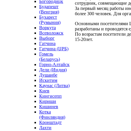
Богородицк
сотрудник, совмещающие де
Будапешт
За первый месяц работы ин
(Венгрия)
более 300 человек. Для орг
Бухарест
(Румыния)
Основными посетителями Ц
Воркута
разработаны и проводятся 
Всеволожск
По возрастам посетители дел
Выборг
15-20лет.
Гатчина
Гатчина (ЦРБ)
Гомель
(Беларусь)
Горно-Алтайск
Дели (Индия)
Душанбе
Искитим
Каунас (Литва)
Киев
Кингисепп
Кириши
Кишинев
Котка
(Финляндия)
Кронштадт
Лахти