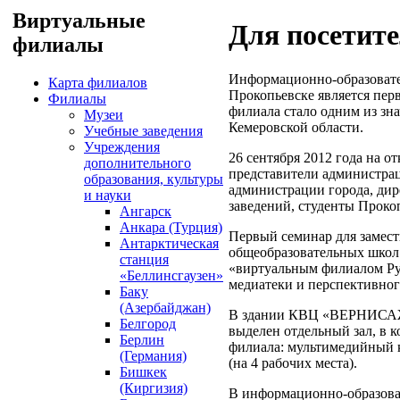
Виртуальные
Для посетит
филиалы
Информационно-образовате
Карта филиалов
Прокопьевске является пер
Филиалы
филиала стало одним из з
Музеи
Кемеровской области.
Учебные заведения
Учреждения
26 сентября 2012 года на о
дополнительного
представители администрац
образования, культуры
администрации города, ди
и науки
заведений, студенты Прок
Ангарск
Анкара (Турция)
Первый семинар для замест
Антарктическая
общеобразовательных школ 
станция
«виртуальным филиалом Ру
«Беллинсгаузен»
медиатеки и перспективного
Баку
(Азербайджан)
В здании КВЦ «ВЕРНИСАЖ»,
Белгород
выделен отдельный зал, в 
Берлин
филиала: мультимедийный к
(Германия)
(на 4 рабочих места).
Бишкек
(Киргизия)
В информационно-образоват