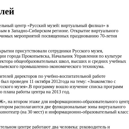
елей
льный центр «Русский музей: виртуальный филиал» в
вым в Западно-Сибирском регионе. Открытие виртуального
начимых мероприятий посвященных празднованию 70-летия
ткрытии присутствовали сотрудники Русского музея,
ии города Прокопьевска, Начальник Управления по культуре
ректора общеобразовательных школ, высших и средних учебных
опьевского промышленно-экономического техникума.
ителей директоров по учебно-воспитательной работе
был проведен 11 октября 2012года на тему: «Знакомство с
сского музея».В программу вошло изучение списка программ
 плана работы центра на 2013 год.
 на втором этаже для информационно-образовательного цент
котором располагаются две функциональные зоны виртуального
инотеатр (на 30 мест) и информационно-образовательный класс
ельном центре работают два человека: руководитель и