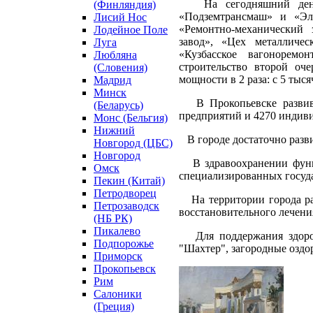
На сегодняшний день с
(Финляндия)
«Подземтрансмаш» и «Эл
Лисий Нос
«Ремонтно-механический 
Лодейное Поле
завод», «Цех металличе
Луга
«Кузбасское вагоноремо
Любляна
строительство второй оче
(Словения)
мощности в 2 раза: с 5 тыся
Мадрид
Минск
В Прокопьевске развива
(Беларусь)
предприятий и 4270 индив
Монс (Бельгия)
Нижний
В городе достаточно разви
Новгород (ЦБС)
Новгород
В здравоохранении функц
Омск
специализированных госуд
Пекин (Китай)
Петродворец
На территории города раб
Петрозаводск
восстановительного лечени
(НБ РК)
Пикалево
Для поддержания здоров
Подпорожье
"Шахтер", загородные оздо
Приморск
Прокопьевск
Рим
Салоники
(Греция)