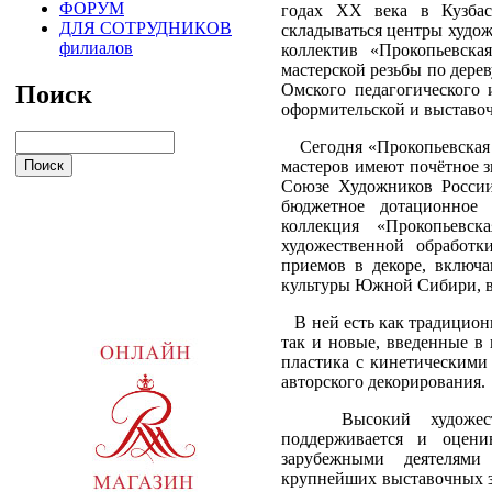
ФОРУМ
годах ХХ века в Кузбас
ДЛЯ СОТРУДНИКОВ
складываться центры худо
филиалов
коллектив «Прокопьевска
мастерской резьбы по дере
Поиск
Омского педагогического 
оформительской и выставо
Сегодня «Прокопьевская б
мастеров имеют почётное з
Союзе Художников России
бюджетное дотационное 
коллекция «Прокопьевск
художественной обработк
приемов в декоре, включ
культуры Южной Сибири, в
В ней есть как традиционн
так и новые, введенные в 
пластика с кинетическими
авторского декорирования.
Высокий художествен
поддерживается и оцени
зарубежными деятелями
крупнейших выставочных з