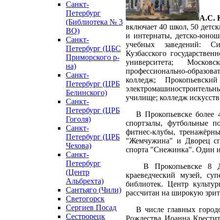
Санкт-
Петербург
А.С. 
(Библиотека № 3
включает 40 школ, 50 детс
ВО)
и интернаты, детско-юно
Санкт-
учебных заведений: Сиб
Петербург (ЦБС
Кузбасского государственн
Приморского р-
университета; Москов
на)
профессионально-образов
Санкт-
колледж; Прокопьевски
Петербург (ЦРБ
электромашиностроитель
Белинского)
училище; колледж искусств
Санкт-
Петербург (ЦРБ
В Прокопьевске более 40
Гоголя)
спортзалы, футбольные п
Санкт-
фитнес-клубы, тренажёрны
Петербург (ЦРБ
"Жемчужина" и Дворец сп
Чехова)
спорта "Снежинка". Один и
Санкт-
Петербург
В Прокопьевске 8 Двор
(Центр
краеведческий музей, су
Альбрехта)
библиотек. Центр культур
Сантьяго (Чили)
рассчитан на широкую зри
Светогорск
Сергиев Посад
В числе главных городск
Сестрорецк
Рождества Иоанна Крестит