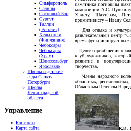
Симферополь
памятника погибшим шахте
Сланцы
композиции А.С. Пушкину,
Сосновый Бор
Христу, Шахтёрам, Пет
Сургут
примитивисту – Ивану Сели
Таллин
(Эстония)
Для отдыха и культурно
Хельсинки
развлекательный центр "Со
(Финляндия)
время функционирует лыжна
Чебоксары
Чебоксары
Целью приобщения прокопч
(Храм)
клуб художников, который
Шлиссельбург
развитие и популяризац
Ярославль
творчества.
Школы и детские
Члены народного коллект
сады Санкт-
областных, региональных,
Петербурга
Областным Центром Народн
Школы
Ленинградской
области
Управление
Контакты
Карта сайта
В.И.