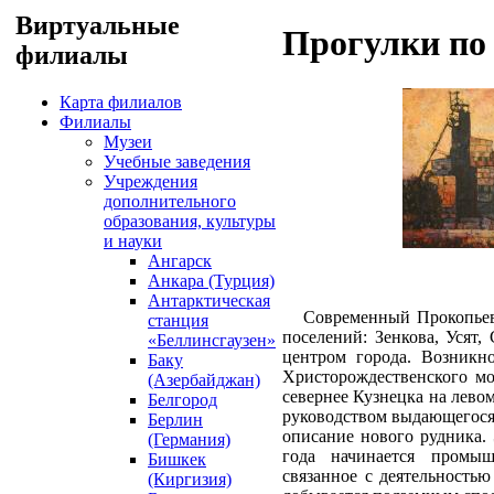
Виртуальные
Прогулки по 
филиалы
Карта филиалов
Филиалы
Музеи
Учебные заведения
Учреждения
дополнительного
образования, культуры
и науки
Ангарск
Анкара (Турция)
Антарктическая
Современный Прокопьевск
станция
поселений: Зенкова, Усят,
«Беллинсгаузен»
центром города. Возникн
Баку
Христорождественского мо
(Азербайджан)
севернее Кузнецка на лево
Белгород
руководством выдающегося 
Берлин
описание нового рудника.
(Германия)
года начинается промыш
Бишкек
связанное с деятельность
(Киргизия)