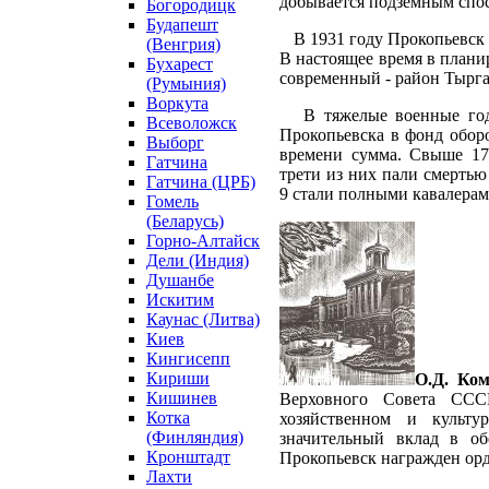
добывается подземным спос
Богородицк
Будапешт
В 1931 году Прокопьевск п
(Венгрия)
В настоящее время в плани
Бухарест
современный - район Тырга
(Румыния)
Воркута
В тяжелые военные годы 
Всеволожск
Прокопьевска в фонд оборо
Выборг
времени сумма. Свыше 17
Гатчина
трети из них пали смертью
Гатчина (ЦРБ)
9 стали полными кавалерам
Гомель
(Беларусь)
Горно-Алтайск
Дели (Индия)
Душанбе
Искитим
Каунас (Литва)
Киев
Кингисепп
Кириши
О.Д. Ком
Кишинев
Верховного Совета ССС
Котка
хозяйственном и культу
(Финляндия)
значительный вклад в о
Кронштадт
Прокопьевск награжден ор
Лахти