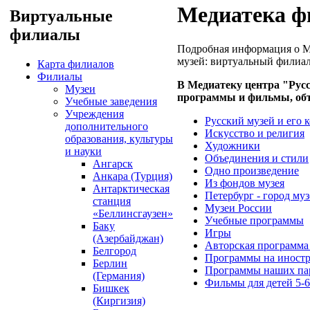
Медиатека ф
Виртуальные
филиалы
Подробная информация о М
музей: виртуальный филиал
Карта филиалов
Филиалы
В Медиатеку центра "Рус
Музеи
программы и фильмы, объ
Учебные заведения
Учреждения
Русский музей и его 
дополнительного
Искусство и религия
образования, культуры
Художники
и науки
Объединения и стили
Ангарск
Одно произведение
Анкара (Турция)
Из фондов музея
Антарктическая
Петербург - город муз
станция
Музеи России
«Беллинсгаузен»
Учебные программы
Баку
Игры
(Азербайджан)
Авторская программа
Белгород
Программы на иностр
Берлин
Программы наших па
(Германия)
Фильмы для детей 5-6
Бишкек
(Киргизия)