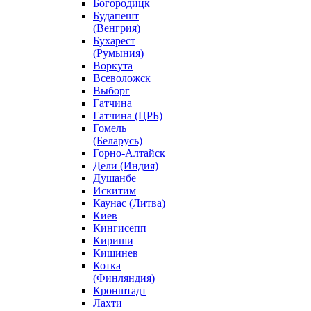
Богородицк
Будапешт
(Венгрия)
Бухарест
(Румыния)
Воркута
Всеволожск
Выборг
Гатчина
Гатчина (ЦРБ)
Гомель
(Беларусь)
Горно-Алтайск
Дели (Индия)
Душанбе
Искитим
Каунас (Литва)
Киев
Кингисепп
Кириши
Кишинев
Котка
(Финляндия)
Кронштадт
Лахти