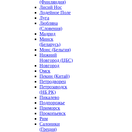
(Финляндия)
Лисий Нос
Лодейное Поле
Луга
Любляна
(Словения)
Мадрид
Минск
(Беларусь)
Монс (Бельгия)
Нижний
Новгород (ЦБС)
Новгород
Омск
Пекин (Китай)
Петродворец
Петрозаводск
(НБ РК)
Пикалево
Подпорожье
Приморск
Прокопьевск
Рим
Салоники
(Греция)