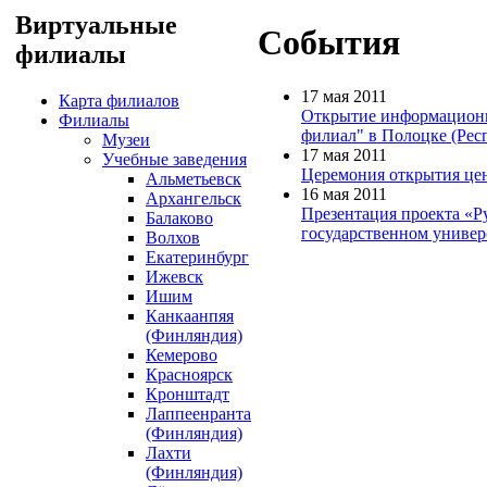
Виртуальные
События
филиалы
17 мая 2011
Карта филиалов
Открытие информационно
Филиалы
филиал" в Полоцке (Рес
Музеи
17 мая 2011
Учебные заведения
Церемония открытия цен
Альметьевск
16 мая 2011
Архангельск
Презентация проекта «Р
Балаково
государственном универ
Волхов
Екатеринбург
Ижевск
Ишим
Канкаанпяя
(Финляндия)
Кемерово
Красноярск
Кронштадт
Лаппеенранта
(Финляндия)
Лахти
(Финляндия)