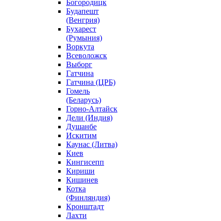
Богородицк
Будапешт
(Венгрия)
Бухарест
(Румыния)
Воркута
Всеволожск
Выборг
Гатчина
Гатчина (ЦРБ)
Гомель
(Беларусь)
Горно-Алтайск
Дели (Индия)
Душанбе
Искитим
Каунас (Литва)
Киев
Кингисепп
Кириши
Кишинев
Котка
(Финляндия)
Кронштадт
Лахти