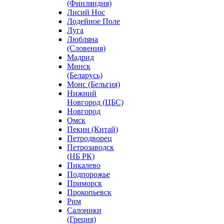
(Финляндия)
Лисий Нос
Лодейное Поле
Луга
Любляна
(Словения)
Мадрид
Минск
(Беларусь)
Монс (Бельгия)
Нижний
Новгород (ЦБС)
Новгород
Омск
Пекин (Китай)
Петродворец
Петрозаводск
(НБ РК)
Пикалево
Подпорожье
Приморск
Прокопьевск
Рим
Салоники
(Греция)