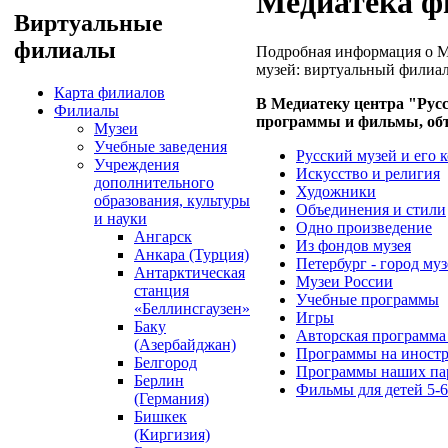
Медиатека ф
Виртуальные
филиалы
Подробная информация о М
музей: виртуальный филиал
Карта филиалов
В Медиатеку центра "Рус
Филиалы
программы и фильмы, объ
Музеи
Учебные заведения
Русский музей и его 
Учреждения
Искусство и религия
дополнительного
Художники
образования, культуры
Объединения и стили
и науки
Одно произведение
Ангарск
Из фондов музея
Анкара (Турция)
Петербург - город муз
Антарктическая
Музеи России
станция
Учебные программы
«Беллинсгаузен»
Игры
Баку
Авторская программа
(Азербайджан)
Программы на иностр
Белгород
Программы наших па
Берлин
Фильмы для детей 5-6
(Германия)
Бишкек
(Киргизия)