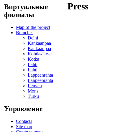
Press
Виртуальные
филиалы
Map of the project
Branches
Delhi
Kankaanpaa
Kankaanpaa
Kohtla-Jarve
Kotka
Lahti
Lahti
Lappeenranta
Lappeenranta
Leuven
Mons
Turku
Управление
Contacts
Site map
Create content