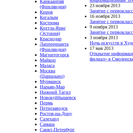
информационные тех
Канкаанпяя
23 ноября 2013
(Финляндия)
Занятие с первокла
Киров
16 ноября 2013
Когалым
Занятие с первокла
Кострома
9 ноября 2013
Кохтла-Ярве
Занятие с первокла
(Эстония)
3 ноября 2013
Краснодар
Ночь искусств в Худ
Лаппеенранта
17 мая 2013
(Финляндия)
Открытие информаци
Магнитогорск
филиал» в Смоленск
Майкоп
Малага
Москва
(Царицыно)
Мурманск
Нарьян-Мар
Нижний Тагил
Новокуйбышевск
Пермь
Петрозаводск
Ростов-на-Дону
Салехард
Самара
Санкт-Петербург