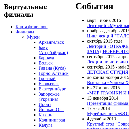
События
Виртуальные
филиалы
март - июнь 2016
Лекторий «Музейные
Карта филиалов
ноябрь - декабрь 201
Филиалы
Цикл лекций "ПА
Музеи
октябрь 2015 года
Архангельск
Лекторий «ОТРАЖ
Баку
ЗАПАДНОЕВРОПЕ
(Азербайджан)
сентябрь 2015 - апре
Барнаул
Лекции по истории 
Вольск
сентябрь 2015 - май 
Гавана (Куба)
ДЕТСКАЯ СТУДИЯ
Горно-Алтайск
до конца ноября 201
Грозный
Выставка «Уильям Х
Егорьевск
6 - 27 июня 2015
Екатеринбург
«МИР ГРАФИКИ И Г
Запорожье
13 декабря 2014
(Украина)
Презентация фильма
Ирбит
17 мая 2014
Йошкар-Ола
Музейная ночь «Ф
Казань
4 декабря 2013
Калининград
Круглый стол "Совре
Калуга