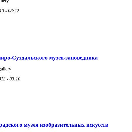
llery
13 - 08:22
иро-Суздальского музея-заповедника
gallery
13 - 03:10
радского музея изобразительных искусств