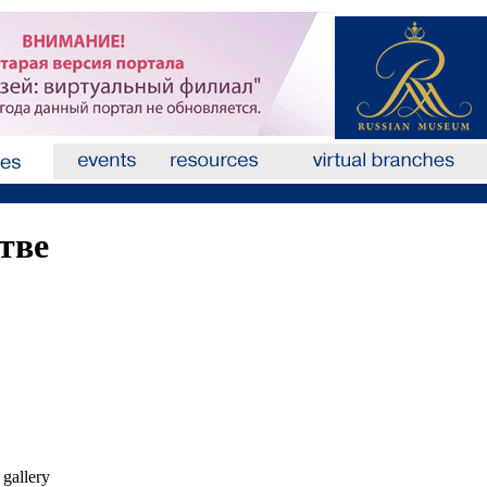
тве
 gallery