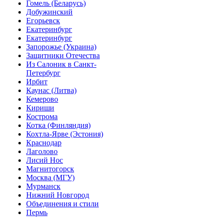
Гомель (Беларусь)
Добужинский
Егорьевск
Екатеринбург
Екатеринбург
Запорожье (Украина)
Защитники Отечества
Из Салоник в Санкт-
Петербург
Ирбит
Каунас (Литва)
Кемерово
Кириши
Кострома
Котка (Финляндия)
Кохтла-Ярве (Эстония)
Краснодар
Лаголово
Лисий Нос
Магнитогорск
Москва (МГУ)
Мурманск
Нижний Новгород
Объединения и стили
Пермь