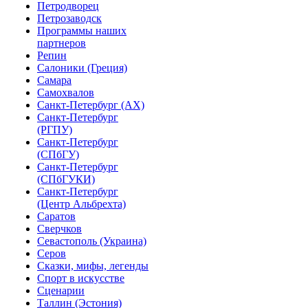
Петродворец
Петрозаводск
Программы наших
партнеров
Репин
Салоники (Греция)
Самара
Самохвалов
Санкт-Петербург (АХ)
Санкт-Петербург
(РГПУ)
Санкт-Петербург
(СПбГУ)
Санкт-Петербург
(СПбГУКИ)
Санкт-Петербург
(Центр Альбрехта)
Саратов
Сверчков
Севастополь (Украина)
Серов
Сказки, мифы, легенды
Спорт в искусстве
Сценарии
Таллин (Эстония)