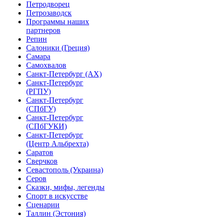
Петродворец
Петрозаводск
Программы наших
партнеров
Репин
Салоники (Греция)
Самара
Самохвалов
Санкт-Петербург (АХ)
Санкт-Петербург
(РГПУ)
Санкт-Петербург
(СПбГУ)
Санкт-Петербург
(СПбГУКИ)
Санкт-Петербург
(Центр Альбрехта)
Саратов
Сверчков
Севастополь (Украина)
Серов
Сказки, мифы, легенды
Спорт в искусстве
Сценарии
Таллин (Эстония)