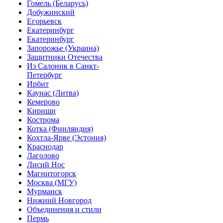
Гомель (Беларусь)
Добужинский
Егорьевск
Екатеринбург
Екатеринбург
Запорожье (Украина)
Защитники Отечества
Из Салоник в Санкт-
Петербург
Ирбит
Каунас (Литва)
Кемерово
Кириши
Кострома
Котка (Финляндия)
Кохтла-Ярве (Эстония)
Краснодар
Лаголово
Лисий Нос
Магнитогорск
Москва (МГУ)
Мурманск
Нижний Новгород
Объединения и стили
Пермь