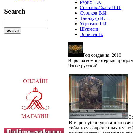
Рерих Н.К.
Соколов-Скаля П.П.
Search
Суриков В.И.
Таннауэр И.-Г.
Угрюмов Г.И.
Шурманн
Эриксен В.
Год создания: 2010
Игровая компьютерная программ
Язык: русский
Со
В игре публикуются произвед
событиям современных им вой