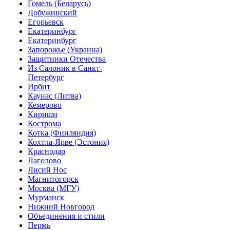
Гомель (Беларусь)
Добужинский
Егорьевск
Екатеринбург
Екатеринбург
Запорожье (Украина)
Защитники Отечества
Из Салоник в Санкт-
Петербург
Ирбит
Каунас (Литва)
Кемерово
Кириши
Кострома
Котка (Финляндия)
Кохтла-Ярве (Эстония)
Краснодар
Лаголово
Лисий Нос
Магнитогорск
Москва (МГУ)
Мурманск
Нижний Новгород
Объединения и стили
Пермь