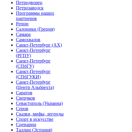
Петродворец
Петрозаводск
Программы наших
партнеров
Репин
Салоники (Греция)
Самара
Самохвалов
Санкт-Петербург (АХ)
Санкт-Петербург
(РГПУ)
Санкт-Петербург
(СПбГУ)
Санкт-Петербург
(СПбГУКИ)
Санкт-Петербург
(Центр Альбрехта)
Саратов
Сверчков
Севастополь (Украина)
Серов
Сказки, мифы, легенды
Спорт в искусстве
Сценарии
Таллин (Эстония)