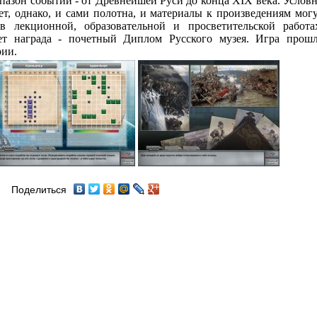
азон событий - от Древнейшей Руси до конца XIX века. Услов
лет, однако, и сами полотна, и материалы к произведениям мог
 лекционной, образовательной и просветительской работа
дет награда - почетный Диплом Русского музея. Игра прош
рии.
Поделиться