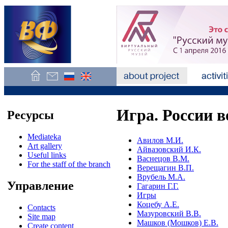
Игра. России 
Ресурсы
Mediateka
Авилов М.И.
Art gallery
Айвазовский И.К.
Useful links
Васнецов В.М.
For the staff of the branch
Верещагин В.П.
Врубель М.А.
Управление
Гагарин Г.Г.
Игры
Коцебу А.Е.
Contacts
Мазуровский В.В.
Site map
Машков (Мошков) Е.В.
Create content